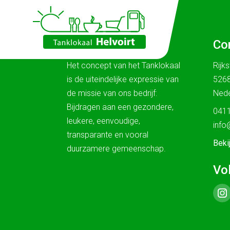
Ons verhaal
Co
Het concept van het Tanklokaal
Rijk
is de uiteindelijke expressie van
5268
de missie van ons bedrijf:
Nede
Bijdragen aan een gezondere,
0411
leukere, eenvoudige,
info
transparante en vooral
Beki
duurzamere gemeenschap.
Vo