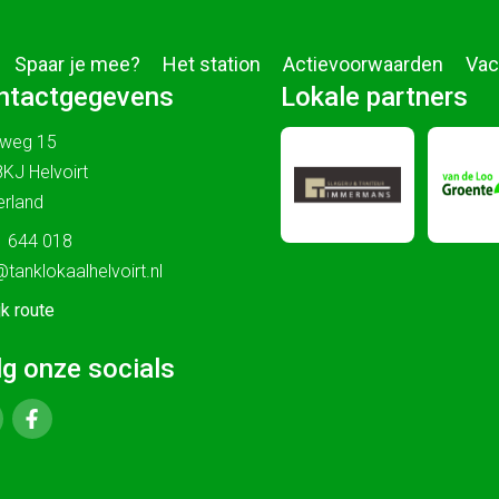
Spaar je mee?
Het station
Actievoorwaarden
Vac
ntactgegevens
Lokale partners
sweg 15
KJ Helvoirt
rland
 644 018
@tanklokaalhelvoirt.nl
jk route
lg onze socials