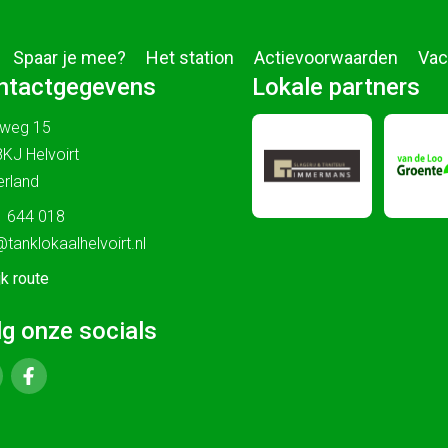
Spaar je mee?
Het station
Actievoorwaarden
Vac
ntactgegevens
Lokale partners
sweg 15
KJ Helvoirt
rland
 644 018
@tanklokaalhelvoirt.nl
jk route
lg onze socials