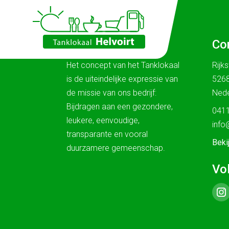
Ons verhaal
Co
Het concept van het Tanklokaal
Rijk
is de uiteindelijke expressie van
5268
de missie van ons bedrijf:
Nede
Bijdragen aan een gezondere,
0411
leukere, eenvoudige,
info
transparante en vooral
Beki
duurzamere gemeenschap.
Vo