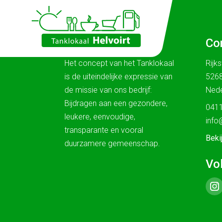
Ons verhaal
Co
Het concept van het Tanklokaal
Rijk
is de uiteindelijke expressie van
5268
de missie van ons bedrijf:
Nede
Bijdragen aan een gezondere,
0411
leukere, eenvoudige,
info
transparante en vooral
Beki
duurzamere gemeenschap.
Vo