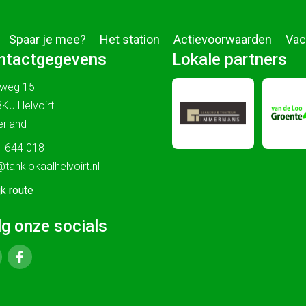
Spaar je mee?
Het station
Actievoorwaarden
Vac
ntactgegevens
Lokale partners
sweg 15
KJ Helvoirt
rland
 644 018
@tanklokaalhelvoirt.nl
jk route
lg onze socials