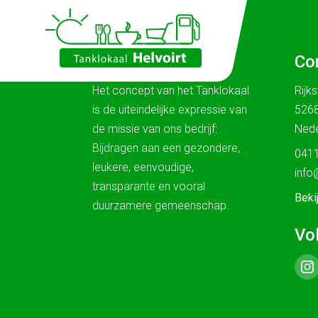
Ons verhaal
Co
Het concept van het Tanklokaal
Rijk
is de uiteindelijke expressie van
5268
de missie van ons bedrijf:
Nede
Bijdragen aan een gezondere,
0411
leukere, eenvoudige,
info
transparante en vooral
Beki
duurzamere gemeenschap.
Vo