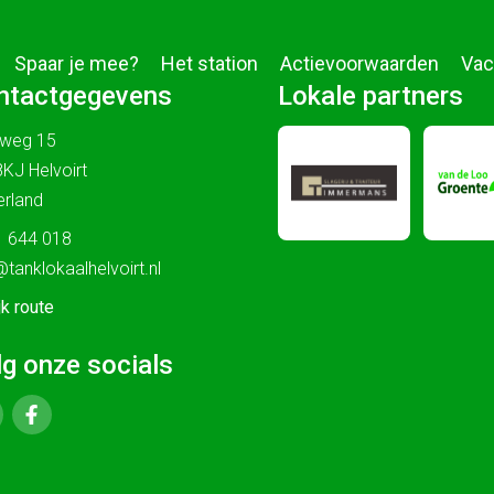
Spaar je mee?
Het station
Actievoorwaarden
Vac
ntactgegevens
Lokale partners
sweg 15
KJ Helvoirt
rland
 644 018
@tanklokaalhelvoirt.nl
jk route
lg onze socials