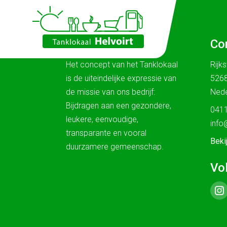
Ons verhaal
Co
Het concept van het Tanklokaal
Rijk
is de uiteindelijke expressie van
5268
de missie van ons bedrijf:
Nede
Bijdragen aan een gezondere,
0411
leukere, eenvoudige,
info
transparante en vooral
Beki
duurzamere gemeenschap.
Vo