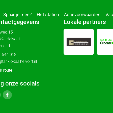
Spaar je mee?
Het station
Actievoorwaarden
Vac
ntactgegevens
Lokale partners
sweg 15
KJ Helvoirt
rland
 644 018
@tanklokaalhelvoirt.nl
jk route
lg onze socials