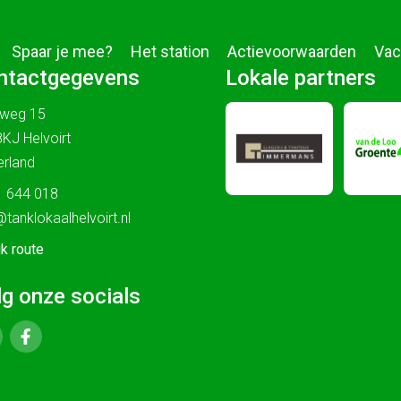
Spaar je mee?
Het station
Actievoorwaarden
Vac
ntactgegevens
Lokale partners
sweg 15
KJ Helvoirt
rland
 644 018
@tanklokaalhelvoirt.nl
jk route
lg onze socials