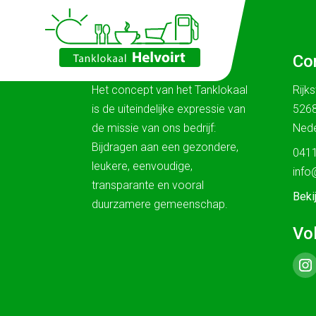
Ons verhaal
Co
Het concept van het Tanklokaal
Rijk
is de uiteindelijke expressie van
5268
de missie van ons bedrijf:
Nede
Bijdragen aan een gezondere,
0411
leukere, eenvoudige,
info
transparante en vooral
Beki
duurzamere gemeenschap.
Vo