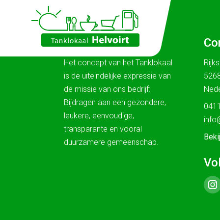
Ons verhaal
Co
Het concept van het Tanklokaal
Rijk
is de uiteindelijke expressie van
5268
de missie van ons bedrijf:
Nede
Bijdragen aan een gezondere,
0411
leukere, eenvoudige,
info
transparante en vooral
Beki
duurzamere gemeenschap.
Vo