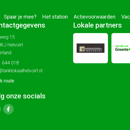
Spaar je mee?
Het station
Actievoorwaarden
Vac
ntactgegevens
Lokale partners
sweg 15
KJ Helvoirt
rland
 644 018
@tanklokaalhelvoirt.nl
jk route
lg onze socials