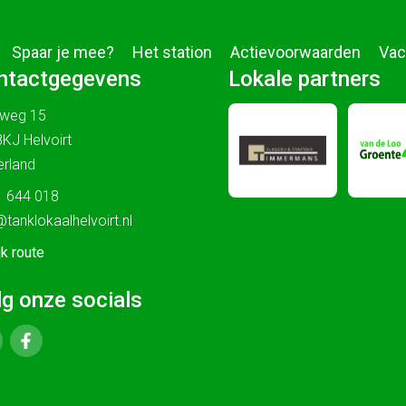
Spaar je mee?
Het station
Actievoorwaarden
Vac
ntactgegevens
Lokale partners
sweg 15
KJ Helvoirt
rland
 644 018
@tanklokaalhelvoirt.nl
jk route
lg onze socials