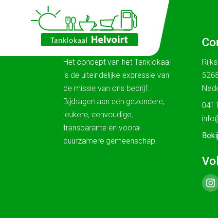
Ons verhaal
Co
Het concept van het Tanklokaal
Rijk
is de uiteindelijke expressie van
5268
de missie van ons bedrijf:
Nede
Bijdragen aan een gezondere,
0411
leukere, eenvoudige,
info
transparante en vooral
Beki
duurzamere gemeenschap.
Vo