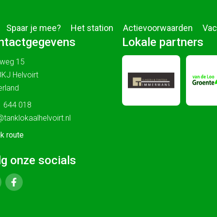
Spaar je mee?
Het station
Actievoorwaarden
Vac
ntactgegevens
Lokale partners
sweg 15
KJ Helvoirt
rland
 644 018
@tanklokaalhelvoirt.nl
jk route
lg onze socials