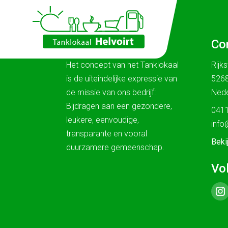
Ons verhaal
Co
Het concept van het Tanklokaal
Rijk
is de uiteindelijke expressie van
5268
de missie van ons bedrijf:
Nede
Bijdragen aan een gezondere,
0411
leukere, eenvoudige,
info
transparante en vooral
Beki
duurzamere gemeenschap.
Vo