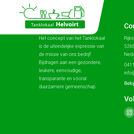
Ons verhaal
Co
Het concept van het Tanklokaal
Rijk
is de uiteindelijke expressie van
5268
de missie van ons bedrijf:
Nede
Bijdragen aan een gezondere,
0411
leukere, eenvoudige,
info
transparante en vooral
Beki
duurzamere gemeenschap.
Vo