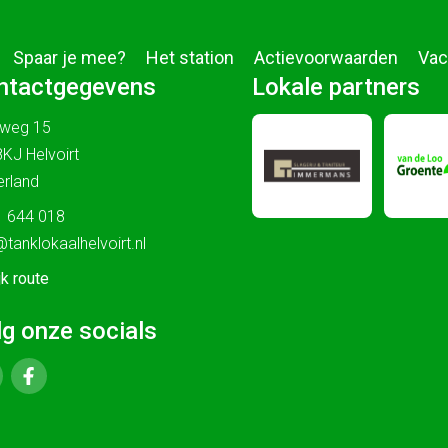
Spaar je mee?
Het station
Actievoorwaarden
Vac
ntactgegevens
Lokale partners
sweg 15
KJ Helvoirt
rland
 644 018
@tanklokaalhelvoirt.nl
jk route
lg onze socials