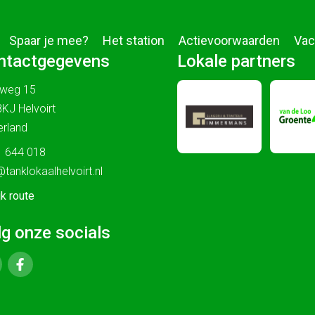
Spaar je mee?
Het station
Actievoorwaarden
Vac
ntactgegevens
Lokale partners
sweg 15
KJ Helvoirt
rland
 644 018
@tanklokaalhelvoirt.nl
jk route
lg onze socials