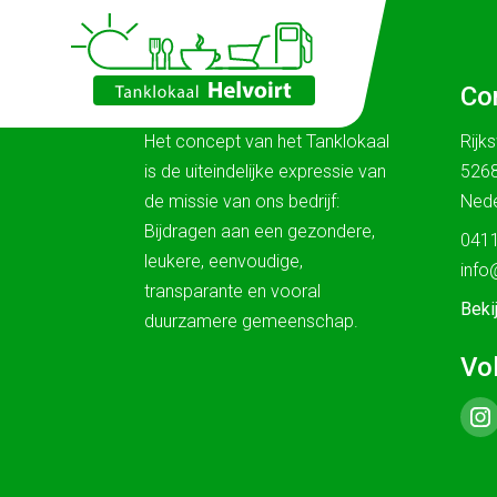
Ons verhaal
Co
Het concept van het Tanklokaal
Rijk
is de uiteindelijke expressie van
5268
de missie van ons bedrijf:
Nede
Bijdragen aan een gezondere,
0411
leukere, eenvoudige,
info
transparante en vooral
Beki
duurzamere gemeenschap.
Vo